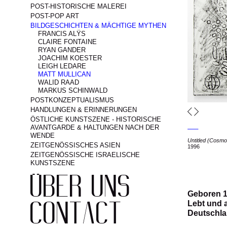
POST-HISTORISCHE MALEREI
POST-POP ART
BILDGESCHICHTEN & MÄCHTIGE MYTHEN
FRANCIS ALŸS
CLAIRE FONTAINE
RYAN GANDER
JOACHIM KOESTER
LEIGH LEDARE
MATT MULLICAN
WALID RAAD
MARKUS SCHINWALD
POSTKONZEPTUALISMUS
HANDLUNGEN & ERINNERUNGEN
ÖSTLICHE KUNSTSZENE - HISTORISCHE
AVANTGARDE & HALTUNGEN NACH DER
WENDE
Untitled (Cosmo
ZEITGENÖSSISCHES ASIEN
1996
ZEITGENÖSSISCHE ISRAELISCHE
KUNSTSZENE
ÜBER UNS
Geboren 1
Lebt und a
CONTACT
Deutschl
POMERANZ
IMPRESSUM