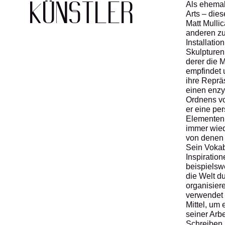
Als ehemali
KÜNSTLER
Arts – die
Matt Mulli
anderen zu
Installatio
Skulpturen
derer die M
empfindet u
ihre Reprä
einen enz
Ordnens vo
er eine pe
Elementen 
immer wied
von denen 
Sein Vokab
Inspiratio
beispielsw
die Welt d
organisier
verwendet 
Mittel, um
seiner Arb
Schreiben 