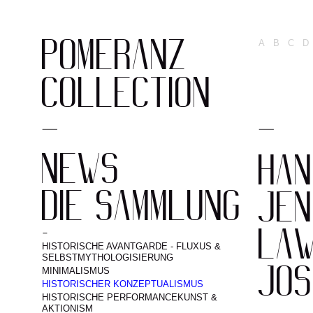
POMERANZ
A
B
C
D
COLLECTION
NEWS
HAN
DIE SAMMLUNG
JEN
LAW
HISTORISCHE AVANTGARDE - FLUXUS &
SELBSTMYTHOLOGISIERUNG
JOS
MINIMALISMUS
HISTORISCHER KONZEPTUALISMUS
HISTORISCHE PERFORMANCEKUNST &
AKTIONISM